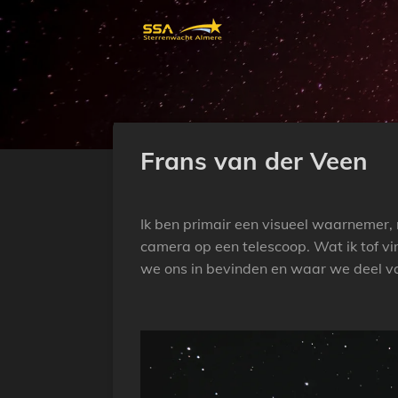
Ga
direct
naar
de
hoofdinhoud
Frans van der Veen
Ik ben primair een visueel waarnemer,
camera op een telescoop. Wat ik tof v
we ons in bevinden en waar we deel v