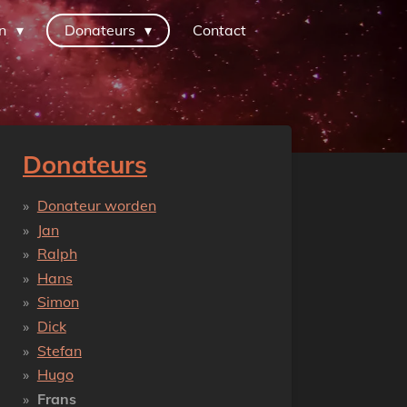
en
Donateurs
Contact
Donateurs
Donateur worden
Jan
Ralph
Hans
Simon
Dick
Stefan
Hugo
Frans