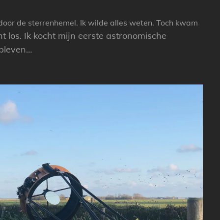
door de sterrenhemel. Ik wilde alles weten. Toch kwam
t los. Ik kocht mijn eerste astronomische
ebleven…