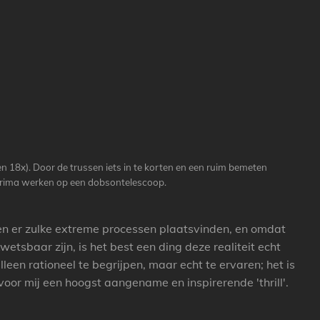
n 18x). Door de trussen iets in te korten en een ruim bemeten
 prima werken op een dobsontelescoop.
 en er zulke extreme processen plaatsvinden, en omdat
wetsbaar zijn, is het best een ding deze realiteit echt
alleen rationeel te begrijpen, maar echt te ervaren; het is
 voor mij een hoogst aangename en inspirerende 'thrill'.